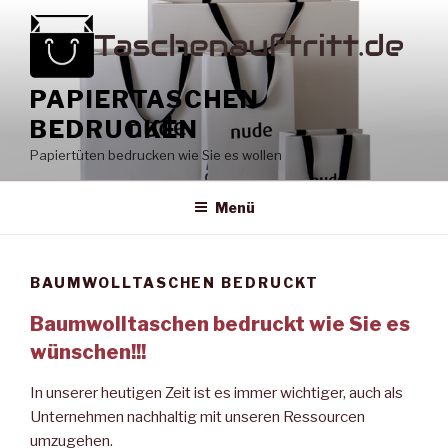
Zum
Inhalt
springen
PAPIERTASCHEN
BEDRUCKEN
Papiertüten bedrucken wie Sie es wollen
Menü
BAUMWOLLTASCHEN BEDRUCKT
Baumwolltaschen bedruckt wie Sie es
wünschen!!!
In unserer heutigen Zeit ist es immer wichtiger, auch als
Unternehmen nachhaltig mit unseren Ressourcen
umzugehen.