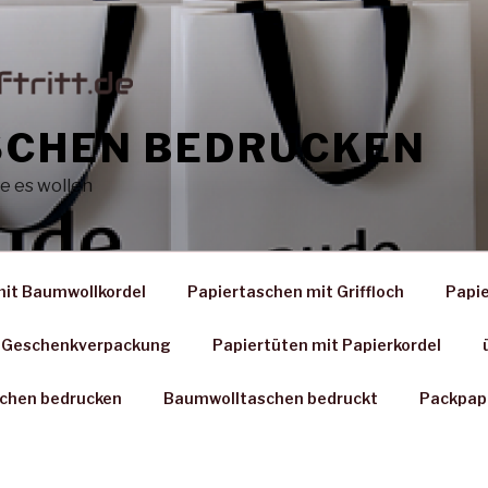
SCHEN BEDRUCKEN
e es wollen
mit Baumwollkordel
Papiertaschen mit Griffloch
Papie
Geschenkverpackung
Papiertüten mit Papierkordel
chen bedrucken
Baumwolltaschen bedruckt
Packpap