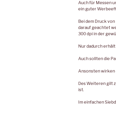
Auch für Messen un
ein guter Werbeeff
Bei dem Druck von B
darauf geachtet we
300 dpi in der gew
Nur dadurch erhält 
Auch sollten die Pa
Ansonsten wirken d
Des Weiteren gilt 
ist.
Im einfachen Siebd