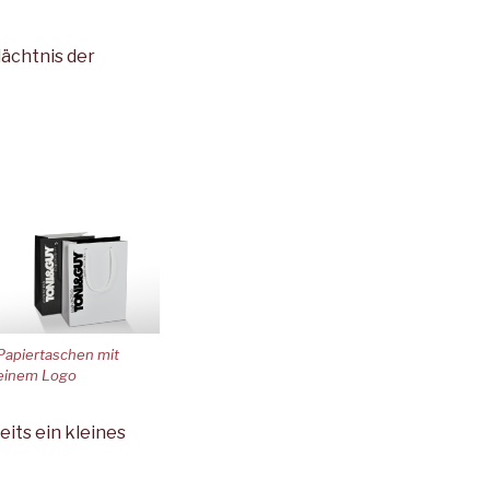
ächtnis der
Papiertaschen mit
einem Logo
its ein kleines