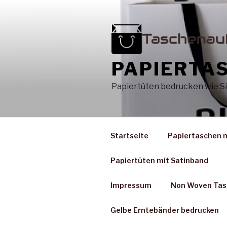
Zum
Inhalt
springen
PAPIERTA
Papiertüten bedrucken wie Si
Startseite
Papiertaschen 
Papiertüten mit Satinband
Impressum
Non Woven Tas
Gelbe Erntebänder bedrucken