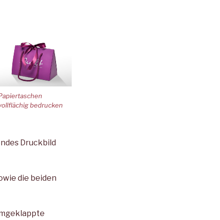
Papiertaschen
vollflächig bedrucken
endes Druckbild
owie die beiden
 umgeklappte