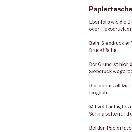
Papiertasche
Ebenfalls wie die B
oder Flexodruck er
Beim Siebdruck er
Druckfläche.
Der Grund ist hier,
Siebdruck wegbrec
Bei einem vollfläc
möglich.
Mit vollflächig be
Schmalseiten und 
Bei den Papiertasc